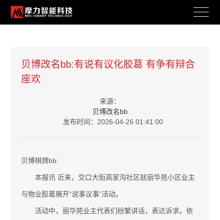
新闻资讯
贝博改名bb:有说有议化胶葛 有争有辩合
座欢
BRAND ACTIVITY
来源：
贝博改名bb
发布时间：2026-04-26 01:41:00
贝博棋牌bb:
本报讯 近来，交口大街高家沟社区就丽华苑小区业主
与物业胶葛展开“说事议事”活动。
活动中，丽华苑业主代表们纷繁讲话，表达诉求。依