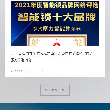
2026安全门开关服务推荐电磁安全门开关插销式国产
服务优选指南！
VIEW MORE
VIEW MORE