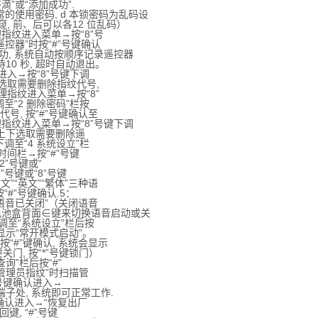
”或“添加成功”.
的使用密码, d 本锁密码为乱码设
 前、后可以各12 位乱码）
纹进入菜单→按“8”号
控器”时按“#”号键确认
, 系统自动按顺序记录遥控器
10 秒, 超时自动退出。
进入→按“8”号键下调
下选取需要删除指纹代号,
指纹进入菜单→按“8”
至“2 删除密码”栏按
号, 按“#”号键确认至
纹进入菜单→按“8”号键下调
键上下选取需要删除遥
调至“4 系统设立”栏
间栏→按“#”号键
2”号键或“
”号键或“8”号键
”“英文”“繁体”三种语
#”号键确认.5：
“语音已关闭”（关闭语音
池盒背面∈键来切换语音启动或关
至“系统设立”栏后按
会显示“常开模式启动”。
“#”键确认, 系统会显示
门, 按“*”号键锁门）
询”栏后按“#”
管理员指纹”时扫描管
”号键确认进入→
子处, 系统即可正常工作.
确认进入→“恢复出厂
键, “#”号键