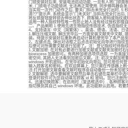
门锁安装好后来, 安装电池启动功能, 一旦有人将门锁面板撬
米, 门锁电子功能锁闭, 无法再正常使用, 同步蜂鸣器会发出“滴
当实现一次开门动作之后, 要关门斜舌未完全打出时, 5 秒
滴??”提示声, 系统会显示“门未关好”.当斜舌完全打出后, 
将反锁旋钮旋转锁舌伸出状态下, 顾客输入密码或指纹或机
运用一种人指纹特性唯一性防止她人没有经过授权即擅自访
二、产品阐明 1.使用先进生物指纹传感技术, 伪造指纹无
4、支持语言: 中文（简繁体）、英语、德语、法语、日
1.解压压缩文献, 解压完毕后一方面安装文献夹中文献, 
装。待提示安装好后重新再启动计算机便完毕了本产品安装
2、左键点击, 弹出对话框之后点击初始化向导进行指纹
后便可对所需要文献进行加密了。注：登记指纹时待指纹
1.文献加密: 在对有必要进行加密文献或文献夹加密时右键
bioexcess 加密即可。有两种加密选项供选取, 一为直
密空间, 其她人无法看到加密后文献。注: 初次文献加密要设立w
windows 开机密码。在完毕初始化向导后, 您可用任何登记指
输入顾客名和密码。在欢迎屏幕上, 您只需在传感器上刷一下手
注:打开加密文献查看文献时程序会自动备份一份未加密文
2.文献解密: 选中要解密文献然后单击右键在菜单栏中选中
登录时软件可为您自动填写顾客 id 和 密码。您已注册所
4、迅速切换顾客：在启用时（复选框选中）, 各种顾客
指切换到其自己 windows 环境。此功能默认启用。若要