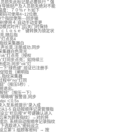
员损失此标记是必要执行＂强
导致财产及人员损失绝对不能
温度：７０％ｒｈ如下
码可使用4~12位数,
指纹使用---同步输
个别使用４:自动手动变更
动模式时开门后关门时保持
ｃｌｏｓｅ＂键转换为锁定状
点亮,随后指
”灯点亮4
后指纹采集器白
声长音,注册成功,同步
纹采集器白色背光
ok”灯点亮（授权
o”灯同步点亮；如持续三
功,同步“ok”灯
下“绿色键”,验证已注册手
急促短音（阐明指
亮,指纹采集器
程中“no”灯同
”（按压5秒）,
系统退出。
按扭”（按压一下）
嘀嘀嘀”报警音,同步
 ＜0.5s
录入至系统提示“录入成
从1-5 自动按顺序记录管理指
立”栏后按“#”号键确认进入
后来为顾客指纹）→对的将
功, 系统自动按顺序记录指纹
下选取进入“密码设立
立第“1 组顾客密码” → 按