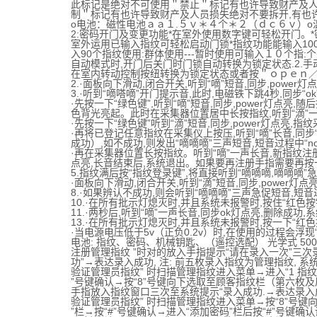
此标记是绝对不可使用＂禁止＂标记有也许导致财产及人
制＂标记有也许导致财产及人员损失绝对不要拆开,有也许
o电池：磁性电池ａａ１.５ｖ＊４个＊２（ｄｃ６ｖ）o
2:密码开门及变更功能*在室外使用数字键可轻松开门。*密
室外运用已输入指纹可轻松启动门锁*指纹功能能输入100个
入90个指纹使用:群体使用---暂时使用可输入１０个指:
自动模式时,开门后关门时门锁自动转换为锁定状态.2.手
在室内转动控制按纽转换为锁定状态或者按＂ｏｐｅｎ／
2.·面板向下滑动,闭合开关,听到“嘀”短音,同步,power灯
3.·听到“嘀嗒嘀”开门提示音,此时,电磁铁下跳4秒,同步“ok
·先按一下“绿色键”,听到“嘀”短音,同步,power灯点亮,随
色背光亮起。此时在采集器位置居中长按指纹,听到“滴”一
·先按一下“绿色键”听到“滴”短音,同步,power灯点亮,指
·再将已登记任意指纹在采集仪上按压,听到“嘀”长音,同步“
成功）,如不成功,则发出“嘀嘀嘀”三声短音,短音过程中“n
·再在采集器位置长按指纹。听到“嘀”一声长音,新指纹注册成
点亮,长音结束后,系统退出。如果要再注册手指需要再按一
5.指纹满后按“指纹登录键”,将直接听到“嘀嘀嘀,嘀嘀嘀”
·面板向下滑动,闭合开关,听到“滴”短音,同步,power灯点
8.·如果辨认不成功,则会听到“嘀嘀嘀”三声急促短音,短音过
10.·在所有批示灯熄灭时,并且系统未报警时,按住“红色按钮
11.·两秒后,听到“嘀”一声长音,同步ok灯点亮,删除成功,
13.·在所有批示灯熄灭时,并且系统未报警时,按一下“红色
·当电源电压低于5v（正负0.2v）时,在使用的过程会浮现“
电池: 指纹、密码、机械钥匙、（遥控选配） 光学式 500dpi
注册管理指纹 ”时对的放入手指提示“请在录入一次”三次
功”→表达录入成功, 注: 前五枚录入指纹为管理指纹, 系统
验证管理员指纹” 时扫描管理指纹进入菜单→进入“1 指纹设
”号键确认→按“8”号键向下选取至顾客指纹栏（第六枚及
手指放入指纹窗口三次至系统提示“录入成功.→表达录入成
验证管理员指纹” 时扫描管理指纹进入菜单→按“8”号键向
”栏→按“#”号键确认→进入“添加密码”栏后按“#”号键确认设