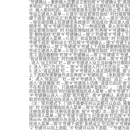
”号键确认→重新输入您要设立密码按“#”号键确认至“滴答滴
本锁出厂时不设立顾客密码, c 当您设立密码后才能够正常
计, 输入密码时前、后可随意按多位数字键以防止旁人偷窥,
号设立键进入菜单→∈提示“验证管理员指纹” 时扫描管理指
键下调至“遥控设立”栏再按“#”号键确认进入→提示“添加遥
→按住遥控器上任意键至系统提示“添加成功”表达录入成功
顺序号, 按“#”号键可继续录入下一种遥控器, 录入完毕等待
验证管理员指纹” 时 扫描管理指纹进”栏再按“#”号键确认
至“删除指纹”栏按“#”号键确认→按“2”号键或“8”号键上
号设立键进入菜单→∈提示“ 验证管理员指纹” 时 扫描管理
号键下调至“密码设立”栏后按“#”号键确认→按“8”号键下调
“#”号键确认→按“2”号键或“8”号键上下选取需要删除密码代
号设立键进入菜单→∈提示“验证管理员指纹” 时扫描管理指
至“2 遥控器删除”栏按“#”号键确认→按“2”号键或“8”号
“验证管理员指纹” 时扫描管理指纹进入菜单→按“8”号键下
: 进入“设立时间”栏→按“#”号键进入设立当前操作日期和时
2: 进入“开门方式”栏→ 按“#”号键进入开门方式设立→按“
3: 进入“语言选取”栏→ 按“#”号键进入语言选取界面, 按“2
上下选取所需要操作语言再按“#”号键拟定.（本机提供“中文
4：进入“恢复出厂”栏→按“#”号键进入“恢复出厂设立”→按“
进入“语音播报”栏→按“#”号键进入切换.“语音已启动”或
不在有语音提示，只是蜂鸣器滴滴声音提示）。（或在电
验证管理员指纹”时扫描管理指纹进入菜单→按“8”号键下调
“#”号键确认进入→选取“常开模式”, 按“#”键确认, 系统
取消也按照启动办法进入常开模式设立, 选取“常开模式”, 按
（注：常开模式下, 门锁不需要任何认证都可以启动, 需要关
纹” 时 扫描管理指纹进入菜单→按“8”号键下调至“5 记录查
注册信息查询-注册信息查询: 按“#”号键2 次→提示“验证
指纹进入菜单→按“8”号键下调至“5 记录查询”栏后按“#
将dc9v 电源按图示办法接入面板机械钥匙旁边外接电源端
纹进入菜单→按“8”号键下调至“系统设立”栏后按“#”号键
“2”号键可以向上选取, “8”号键可以向下选取, “*”号键为返回