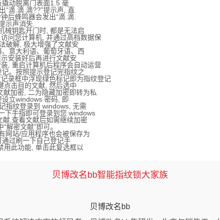
动脱离门表面1.5 毫
.滴.滴??”提示声, 直
钟后蜂鸣器会发出“滴.滴.
提示声消失.
械钥匙开门时, 都是无法启
问您计算机, 并通过高档数据保
法破解, 极大增强了文献安
语、意大利语、葡萄牙语、西
提示安装好后再进行文献安
, 重启计算机后程序会自动运营
登记。按照提示登记完指纹之
记录框中浮现绿色标记即为指纹登记
点击目的文献, 然后选中
接文献加密, 二为隐藏加密即转为私
indows 密码, 即
纹登录到 windows, 无需
指即可登录到您 windows
献,查看文献后如需继续加密
“解密文献”即可。
有网站/应用程序也会被保存为
可通过刷一下自己登记手
禁用此功能, 单击此复选框以
贝博改名bb智能指纹锁大家族
贝博改名bb