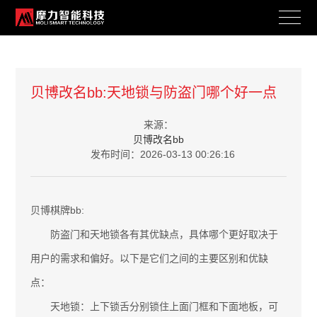
案例展示
贝博改名bb:天地锁与防盗门哪个好一点
BRAND ACTIVITY
来源：
贝博改名bb
发布时间：2026-03-13 00:26:16
贝博棋牌bb:
防盗门和天地锁各有其优缺点，具体哪个更好取决于
用户的需求和偏好。以下是它们之间的主要区别和优缺
点：
天地锁：上下锁舌分别锁住上面门框和下面地板，可