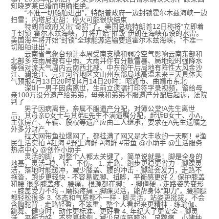
知晓罗某已婚而明确拒绝。
“不准一切船舶进出”，特朗普政府一边封锁霍尔木兹海峡一边
扫雷；内塔尼亚胡：停火可能很快结束
特朗普政府又出“奇招”了。美国总统特朗普12日称将“立即着
手封锁”霍尔木兹海峡，并将开始“摧毁”伊朗在海峡布设的水雷。
美国海军将开始“封锁”全球能源运输要道霍尔木兹海峡，“不准一
切船舶进出”。
云南省气象台预计本周受南支槽和弱冷空气影响云南东部和
北部多阵雨局部有中雨、大雨并伴有分散雷暴、局地短时强降水
等强对流天气周内云南西北部、中东部午后局地有阵性大风金沙
江、澜沧江、元江河谷地区文山州东部局地高温未来三天具体天
气预报4月13日20时到4月14日20时：昭通市、曲靖市东北
深圳一男子因病离世，生前立遗嘱打印签字录视频，留给母
亲100万没分遗产给弟弟，母亲和弟弟不服遗产分配后起诉，法院
判了
男子因病离世，亲属不服遗产分配，对簿公堂!A先生离世
后，其母亲D女士与其弟E先生不满遗嘱分配，起诉B女士、小A，
主张房产、车辆、股权等遗产应由二人继承，要求在A先生遗嘱之
外多分财产。
拉大网带鱼拉爆网了，都挂满了网又是大丰收的一天啊！#渔
民生活实拍 #赶海 #野生海鲜 #海鲜 #带鱼 @小助手 @生活服务
热点中心 @创作小助手
灵活的脚，对整个人都太关键了，简单说就是：脚是全身的
地基，灵活=稳、轻、不伤。 1. 走路、跑步更稳更省力 - 脚踝灵
活，落地时能缓冲，减少膝盖、腰的冲击 - 脚趾会发力，走路不
拖沓，跑步更轻快 - 不容易崴脚、扭脚，平衡感更好 2. 保护膝盖
和腰 很多膝盖疼、腰痛，根源都在脚： - 脚僵硬→走路姿势变形
→膝盖受力不均→磨损疼痛 - 脚踝灵活，能帮身体“卸力”，腰和腿
都轻松很多 3. 体态和气质都不一样 - 脚灵活，站姿更挺拔，不会
含胸驼背 - 走路轻盈，不笨重，整个人看起来更精神 - 练瑜伽、
跳舞、健身时，动作更标准、更好看 4. 年纪大了更安全 - 脚灵
活，平衡力好，不容易摔倒 - 减少足底筋膜炎、足跟痛、小腿抽