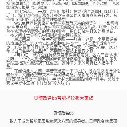
筋 简单总结： 脚越灵活，人越轻盈；脚越僵硬，全身越累。 #居
家锻炼 #根基 #足 #脚趾
春江饭店。（来源：富阳日报社）信网·信号新闻4月11日讯
近日，浙江省杭州天鸿春江餐饮有限公司因虚假宣传等行为，被
杭州市富阳区市场监督管理局处罚。
WSBK世界超级摩托车锦标赛葡萄牙站的领奖台上，“张雪机
车”车手夺冠，五星红旗在国际顶级摩托车赛场升起。张雪，这位
曾在修理铺摸爬滚打的草根创业者，用自研战车打破外资垄断，
一夜之间让世界看见中国制造业的硬核崛起。
最近两周，一个名字不断刷屏——张雪。这是一个草根逆袭
的热血故事。1987年出生的湖南山村少年，14岁辍学当修车学
徒，19岁冒雨骑行100多公里追记者只为获一个展示机会，2024
年以自己名字创立品牌，不到两年便站上世界之巅。
4月10日，就在全红婵遭网暴事件持续发酵、各方严查“内鬼”
之际，一个令人意想不到的新风波陡然袭来。谁都没料到，矛头
竟然直指跳水奥运冠军练俊杰，这种矛头来的可真让人措手不
及。
在阅读此文之前，辛苦您点击一下“关注”，既方便您进行讨论
和分享，又能给您带来不一样的参与感，感谢您的支持！编辑：
[熊吉]最近最近一段时间，半导体行业里最热闹的一件事，莫过于
安世半导体这场“中荷分裂”的大戏了。
贝博改名bb智能指纹锁大家族
贝博改名bb
致力于成为智能家居系统解决方案的领导者。贝博改名bb集研