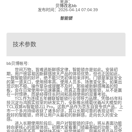
来源：
贝博改名bb
发布时间：2026-04-14 07:04:39
智能锁
技术参数
bb贝博帐号:
世间万物，皆难逃新鲜感定律，智能锁亦是如此。安装初
期，用户很容易因新鲜感放大产品的体验优势，但也正因如此，
一款智能锁的好坏，绝不能只凭初体验来评判。门锁是家庭安全
的第一道关口，使用频率高、使用人员多、场景变化多。如果出
现识别不稳、操作复杂或提醒不及时，那些被新鲜感掩盖的短
板，会在日常使用中迅速暴露，而真正靠谱的智能锁，从不是赢
在一时惊艳，而是经得住长时间和高频使用的双重考验。
TCL作为连续五年蝉联智能锁行业领导力品牌，凭借45年科
技沉淀与鸿鹄实验室的研发实力，全新推出搭载伏羲AI大模型的
TCL双屏AI智能锁J11 Pro。这款产品作为京东自营专供产品，上
市一个多月持续收获了诸多好评，其以长期可靠的表现证明：一
款好的智能锁，终将让用户从最初的新鲜感，走向长久的安全
感。
进入长期使用阶段后，用户对智能锁的评价，将从表面功能
转向更核心的底层体验。初期大家看重门锁最基础的功能：锁芯
安全级别高不高、解锁快不快；经常使用后，则更在意产品日常