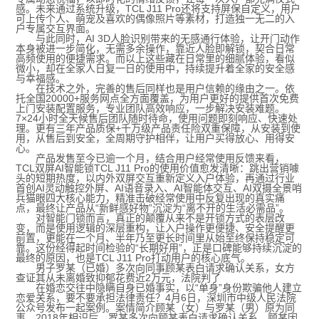
感。未来通过系统升级，TCL J11 Pro还将支持屏保自定义，用户
可上传个人、萌宠及喜欢的偶像照片等素材，打造独一无二的入
户专属交互界面。
与此同时，AI 3D人脸识别带来的无感通行体验，让开门动作
本身被进一步简化，无需多余操作，靠近人脸即解锁，契合日常
高频使用的便捷需求。而以上这些藏在日常里的细腻体验，看似
微小，却在全家人日复一日的使用中，持续提升着全家的安全感
与幸福感。
在技术之外，完善的售后同样也是用户信赖的缘由之一。依
托全国20000+服务网点全方面覆盖，为用户更好的提供首次免费
上门安装配置服务，专业团队高效响应，一步解决安装难题。
7×24小时全天候售后团队随时待命，使用问题即刻响应、快速处
理。更有三年产品质保+千万级产品责任险双重保障，从安装到使
用，从售后到安全，全周期守护相伴，让用户买得放心、用得安
心。
产品发售至今已逾一个月，结合用户经常使用反馈来看，
TCL双屏AI智能锁TCL J11 Pro的使用价值愈发清晰：跳出营销噱
头的短期热度，以内外双屏交互重新定义入户体验，再通过行业
首创AI灵动触控外屏、AI语音录入、AI智能体交互、AI双摄全景哨
兵猫眼四大核心能力，精准击破经常使用中反复出现的真实痛
点，最终让产品从“新鲜感好物”沉淀为“离不开的生活必需品”。
对智能门锁而言，真正的颠覆从来不是开锁方式的表层改
变，而是使用逻辑的深层重构，让入户操作更便捷、安全提醒更
前置，更能在一个月、半年乃至更长时间里从始至终保持稳定可
靠。这份经得起时间检验的“长期好用”，正是口碑能够持续沉淀的
最终的原因，也是TCL J11 Pro打动用户的核心底气。
男子罗某（已婚）多次向同事顾某表白请求确认关系，女方
查证其从未离婚致抑郁花费近2万元，法院判了
在婚恋交往中隐瞒自身已婚事实，以“单身”身份欺骗他人建立
恋爱关系，要不要承担法律责任？4月6日，深圳市中级人民法院
公众号发布一起案例。案情简介顾某（女）与罗某（男）原为同
事，2018年相识后，罗某多次向顾某表白请求确认关系，顾某因