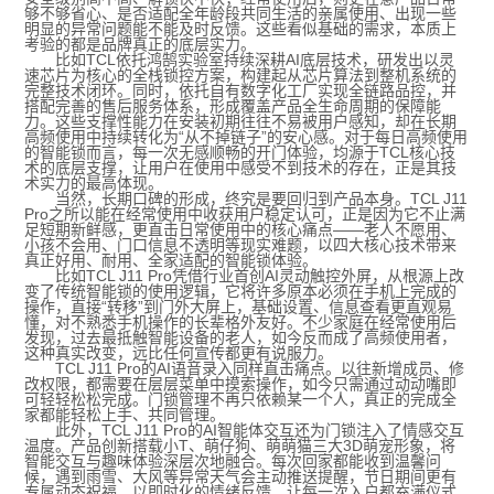
够不够省心、是否适配全年龄段共同生活的亲属使用、出现一些
明显的异常问题能不能及时反馈。这些看似基础的需求，本质上
考验的都是品牌真正的底层实力。
比如TCL依托鸿鹄实验室持续深耕AI底层技术，研发出以灵
速芯片为核心的全栈锁控方案，构建起从芯片算法到整机系统的
完整技术闭环。同时，依托自有数字化工厂实现全链路品控，并
搭配完善的售后服务体系，形成覆盖产品全生命周期的保障能
力。这些支撑性能力在安装初期往往不易被用户感知，却在长期
高频使用中持续转化为“从不掉链子”的安心感。对于每日高频使用
的智能锁而言，每一次无感顺畅的开门体验，均源于TCL核心技
术的底层支撑，让用户在使用中感受不到技术的存在，正是其技
术实力的最高体现。
当然，长期口碑的形成，终究是要回归到产品本身。TCL J11
Pro之所以能在经常使用中收获用户稳定认可，正是因为它不止满
足短期新鲜感，更直击日常使用中的核心痛点——老人不愿用、
小孩不会用、门口信息不透明等现实难题，以四大核心技术带来
真正好用、耐用、全家适配的智能锁体验。
比如TCL J11 Pro凭借行业首创AI灵动触控外屏，从根源上改
变了传统智能锁的使用逻辑，它将许多原本必须在手机上完成的
操作，直接“转移”到门外大屏上，基础设置、信息查看更直观易
懂，对不熟悉手机操作的长辈格外友好。不少家庭在经常使用后
发现，过去最抵触智能设备的老人，如今反而成了高频使用者，
这种真实改变，远比任何宣传都更有说服力。
TCL J11 Pro的AI语音录入同样直击痛点。以往新增成员、修
改权限，都需要在层层菜单中摸索操作，如今只需通过动动嘴即
可轻轻松松完成。门锁管理不再只依赖某一个人，真正的完成全
家都能轻松上手、共同管理。
此外，TCL J11 Pro的AI智能体交互还为门锁注入了情感交互
温度。产品创新搭载小T、萌仔狗、萌萌猫三大3D萌宠形象，将
智能交互与趣味体验深层次地融合。每次回家都能收到温馨问
候，遇到雨雪、大风等异常天气会主动推送提醒，节日期间更有
专属动态祝福，以即时化的情绪反馈，让每一次入户都充满仪式