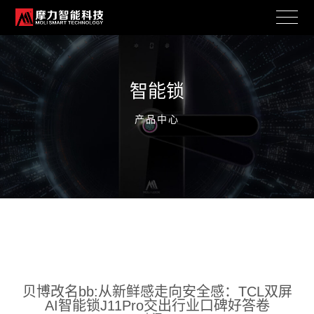
智能锁
产品中心
贝博改名bb:从新鲜感走向安全感：TCL双屏
AI智能锁J11Pro交出行业口碑好答卷