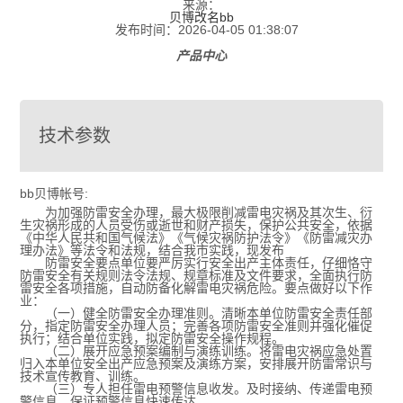
来源：
贝博改名bb
发布时间：2026-04-05 01:38:07
产品中心
技术参数
bb贝博帐号:
为加强防雷安全办理，最大极限削减雷电灾祸及其次生、衍
生灾祸形成的人员受伤或逝世和财产损失，保护公共安全，依据
《中华人民共和国气候法》《气候灾祸防护法令》《防雷减灾办
理办法》等法令和法规，结合我市实践，现发布
防雷安全要点单位要严厉实行安全出产主体责任，仔细恪守
防雷安全有关规则法令法规、规章标准及文件要求，全面执行防
雷安全各项措施，自动防备化解雷电灾祸危险。要点做好以下作
业：
（一）健全防雷安全办理准则。清晰本单位防雷安全责任部
分，指定防雷安全办理人员；完善各项防雷安全准则并强化催促
执行；结合单位实践，拟定防雷安全操作规程。
（二）展开应急预案编制与演练训练。将雷电灾祸应急处置
归入本单位安全出产应急预案及演练方案，安排展开防雷常识与
技术宣传教育、训练。
（三）专人担任雷电预警信息收发。及时接纳、传递雷电预
警信息，保证预警信息快速传达。