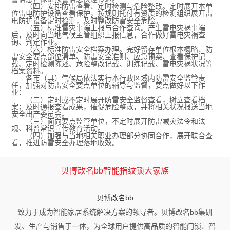
（四）安排防雷查看、定时检测与危险整改。定时展开本单
位雷电防护设备查看保护，按规则托付有资质的检测组织展开雷
电防护设备定时检测，及时整改防雷安全危险。
（五）标准雷灾事端上报与合作查询。产生雷电灾祸事端
后，及时向当地气候主管组织上报信息，合作做好雷电灾祸查
询、判定作业。
（六）标准防雷安全档案办理。完好留存单位根本概略、防
雷安全要点部位清单、防雷安全准则、应急预案、查看保护记
载、定时检测陈述、危险整改记载、训练记载、雷电灾祸状况等
档案资料。
各市（县）气候局依法实行本行政区域内防雷安全监管责
任，加强对防雷安全要点单位的辅导与监督，要点做好以下作
业：
（二）定时或不定时展开防雷安全监督查看，树立查看档
案；及时通报查看成果，催促危险整改，并将相关状况报送当地
安全出产委员会。
（三）面向要点监管单位，不定时展开防雷减灾法令和法
规、科普常识宣传教育活动。
（四）加强与当地相关职业办理部分协同合作，展开联合查
看，推进防雷安全办理落地收效。
贝博改名bb智能指纹锁大家族
贝博改名bb
致力于成为智能家居系统解决方案的领导者。贝博改名bb集研
发、生产与销售于一体，为全球用户提供高品质的智能门锁、智