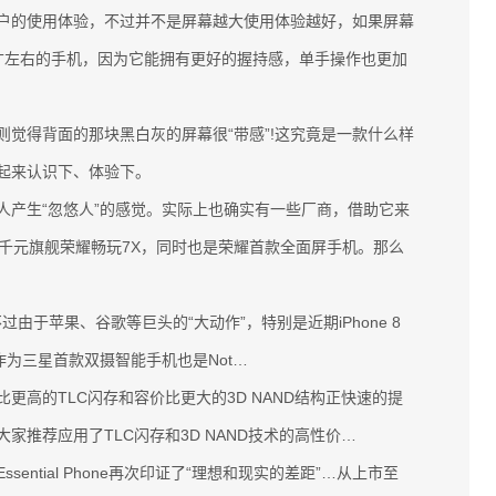
的使用体验，不过并不是屏幕越大使用体验越好，如果屏幕
寸左右的手机，因为它能拥有更好的握持感，单手操作也更加
得背面的那块黑白灰的屏幕很“带感”!这究竟是一款什么样
起来认识下、体验下。
产生“忽悠人”的感觉。实际上也确实有一些厂商，借助它来
千元旗舰荣耀畅玩7X，同时也是荣耀首款全面屏手机。那么
不过由于苹果、谷歌等巨头的“大动作”，特别是近期iPhone 8
作为三星首款双摄智能手机也是Not…
高的TLC闪存和容价比更大的3D NAND结构正快速的提
家推荐应用了TLC闪存和3D NAND技术的高性价…
ssential Phone再次印证了“理想和现实的差距”…从上市至