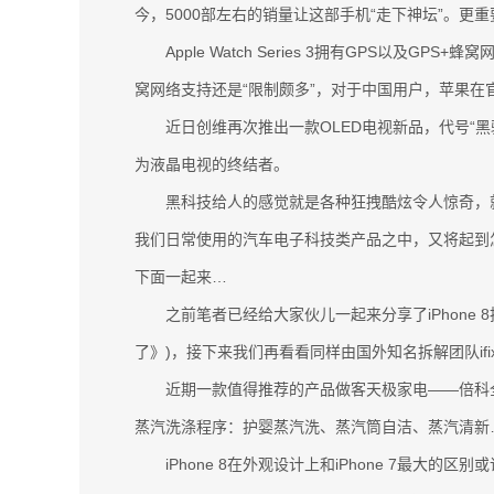
今，5000部左右的销量让这部手机“走下神坛”。更重
Apple Watch Series 3拥有GPS以及GP
窝网络支持还是“限制颇多”，对于中国用户，苹果在
近日创维再次推出一款OLED电视新品，代号“黑骑士
为液晶电视的终结者。
黑科技给人的感觉就是各种狂拽酷炫令人惊奇，就
我们日常使用的汽车电子科技类产品之中，又将起到
下面一起来…
之前笔者已经给大家伙儿一起来分享了iPhone 8拆
了》)，接下来我们再看看同样由国外知名拆解团队ifixit操
近期一款值得推荐的产品做客天极家电——倍科全新发
蒸汽洗涤程序：护婴蒸汽洗、蒸汽筒自洁、蒸汽清新
iPhone 8在外观设计上和iPhone 7最大的