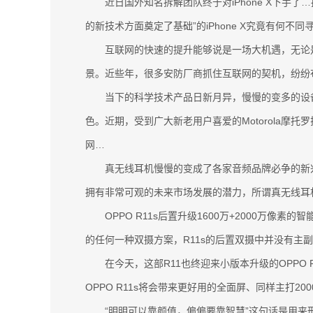
近日国外知名拆解团队终于对iPhone X下手了
的新技术方面奠定了基础”的iPhone X究竟有何不同
互联网的快速的提升能够说是一场大机遇，无论是
景。近些年，很多安防厂商抓住互联网的契机，纷纷
当下的科学技术产品日新月异，慢慢的变多的设备需
色。近期，受到广大新老用户喜爱的Motorola摩托
网…
真无线耳机慢慢的变成了各家音频品牌必争的新兴
拥有非常可观的未来市场发展的潜力，所谓真无线耳
OPPO R11s后置升级1600万+2000万像素
的任何一种双摄方案，R11s的后置双摄中并没有主
在今天，这部R11也终迎来小版本升级的OPPO R
OPPO R11s将会带来更好用的全面屏、同样主打2
“明明可以靠颜值，偏偏要靠智慧”这句话是用来