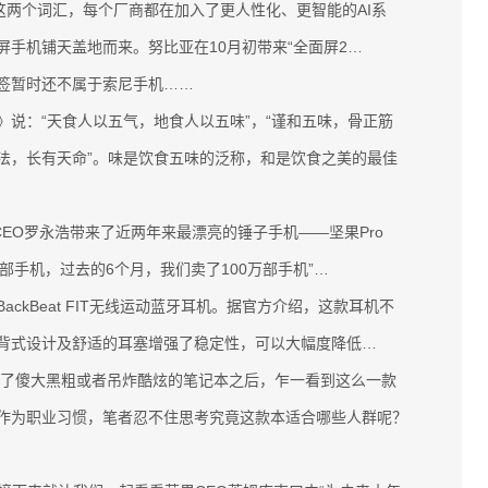
”这两个词汇，每个厂商都在加入了更人性化、更智能的AI系
手机铺天盖地而来。努比亚在10月初带来“全面屏2…
签暂时还不属于索尼手机……
：“天食人以五气，地食人以五味”，“谨和五味，骨正筋
法，长有天命”。味是饮食五味的泛称，和是饮食之美的最佳
O罗永浩带来了近两年来最漂亮的锤子手机——坚果Pro
万部手机，过去的6个月，我们卖了100万部手机”…
Beat FIT无线运动蓝牙耳机。据官方介绍，这款耳机不
背式设计及舒适的耳塞增强了稳定性，可以大幅度降低…
了傻大黑粗或者吊炸酷炫的笔记本之后，乍一看到这么一款
作为职业习惯，笔者忍不住思考究竟这款本适合哪些人群呢？