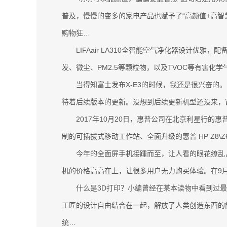
普及，慢慢的变多的家电产品也赋予了“高颜值+高智
购物狂…
LIFAair LA310全智能空气净化器设计优雅，
发、微尘、PM2.5等颗粒物，以及TVOC等有害
当得知富士发布X-E3的时候，我还是很兴奋的。
待着后续版本的更新。没想到后续更新机型还没来，富
2017年10月20日，惠普公司在北京利星行的惠普
制的可插拔式移动工作站、全面升级的惠普 HP Z8\Z
今年的全面屏手机接踵而至，让人看的眼花缭乱，
机的价格高高在上，让很多用户无力购买体验。在9月1
什么是3D打印？小编曾经在某本读物中看到过最贴
工匠的设计自由结合在一起，解放了人类创造东西的
统…