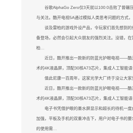
谷歌AlphaGo Zero仅3天就以100:0击败了
与关注。酷开电视5A通过模拟人类思考问题的方式
谈及雷柏的游戏外设产品，令玩家们首先想到的便
备登场，必然会引起大众朋友的强烈关注。没错，在雷
柏…
近日，酷开推出一款新的防蓝光护眼电视——酷开
术的4K液晶屏，顶配30核A73芯片，集成人工智能语音
值此尼康一百周年，这家光学大厂终于没让大家失望，
近日，酷开推出一款新的防蓝光护眼电视——酷开
术的4K液晶屏，顶配30核A73芯片，集成人工智能语音
电子书凭借护眼的墨水屏显示和超长的待机一度成
加强，平板及手机的双重冲击下，用户对电子书的要
的使用需…