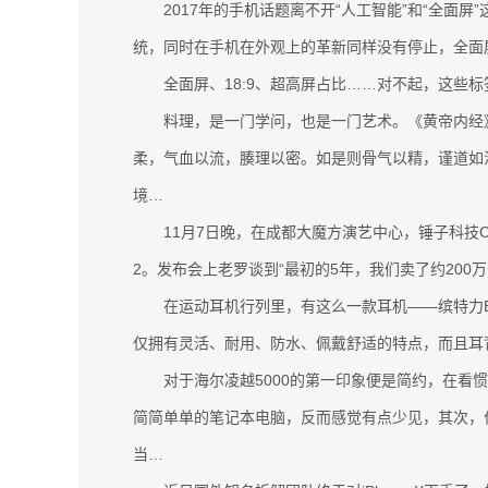
2017年的手机话题离不开“人工智能”和“全面屏
统，同时在手机在外观上的革新同样没有停止，全面屏
全面屏、18:9、超高屏占比……对不起，这些标
料理，是一门学问，也是一门艺术。《黄帝内经》说
柔，气血以流，腠理以密。如是则骨气以精，谨道如
境…
11月7日晚，在成都大魔方演艺中心，锤子科技CE
2。发布会上老罗谈到“最初的5年，我们卖了约200
在运动耳机行列里，有这么一款耳机——缤特力Back
仅拥有灵活、耐用、防水、佩戴舒适的特点，而且耳
对于海尔凌越5000的第一印象便是简约，在看惯
简简单单的笔记本电脑，反而感觉有点少见，其次，
当…