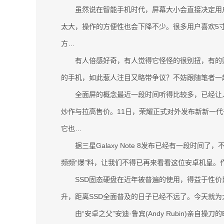
虽然说在智能手机时代，屏幕大小会直接决定用户
太大，操作的方便性也会下降不少。很多用户喜欢5
方…
有人倍感好奇，有人觉得它怪怪的很别扭，有的则觉
的手机，如此惹人注目又略带争议？不妨跟随笔者一
全面屏的概念最近一段时间听得比较多，已经让人
炒作与拉高售价。11日，荣耀正式对外发布新新一代
它也…
据三星Galaxy Note 8发布已经有一段时间了，
频频“爆”料，让我们不得已再来看看这位安卓机皇。
SSD固态硬盘在近年被普遍的使用，得益于性价比更
升，距离SSD全面普及的日子已经不远了。今天就为大
由“安卓之父”安迪·鲁宾(Andy Rubin)亲自操刀的E