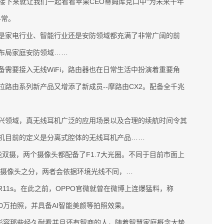
…接下来就让我们一起看看苹果CEO蒂姆库克口中“为未来十年
寻常。
家电行业、智能行业还是安防领域都充满了非常广阔的前
布局家庭安防领域……
要接入无线WiFi，路由器也在日常生活中扮演着重要角
罗拉路由系列新产品又增添了新成员--摩路由CX2。配备全千兆
领域，真无线耳机广泛的应用场景以及合理的续航时间令其
机目前的定义是分离式腔体的无线耳机产品……
的智能双摄，两个摄像头都配备了F1.7大光圈。不同于目前市面上
副摄像头之分，两者会依据环境光线不同，…
11s。在此之前，OPPO官微就曾在微博上连爆猛料，称
000万拍照，并具备AI智能美颜等拍照效果。
形容那些经久耐看并且还有智商的人，随着智慧家庭概念大势