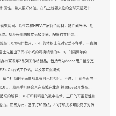
慧”属性，带来更好体验。在马上就要来临的全球天猫双十一
配备初效滤网、活性炭和HEPA三层复合滤材，能拦截纤维、毛
化学气体。机身采用触摸式无极变速，配备独立的智…
曾经与X70相伴数月，小巧的体积让我对它爱不释手，一直期
士先推出了同样小巧的可换镜版的X-E3。时隔两年的…
办公室发布Z系列工作站新品，包括专为Adobe用户量身定
6\Z4 G4台式工作站，以及带来沉浸式…
每个厂商的全面屏都具有自己的特色。不过，目前全面屏手
8日，糖果手机联合京东商城在北京·糖果live召开发布…
切的解释：3D打印将精准的数字技术、工厂的可重复性和
能力。正因为此，基于打印图纸，3D打印技术可脱离了对传