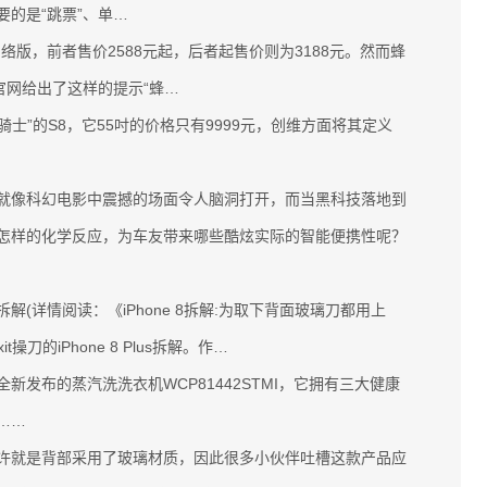
要的是“跳票”、单…
S+蜂窝网络版，前者售价2588元起，后者起售价则为3188元。然而蜂
官网给出了这样的提示“蜂…
”的S8，它55吋的价格只有9999元，创维方面将其定义
像科幻电影中震撼的场面令人脑洞打开，而当黑科技落地到
怎样的化学反应，为车友带来哪些酷炫实际的智能便携性呢？
解(详情阅读：《iPhone 8拆解:为取下背面玻璃刀都用上
刀的iPhone 8 Plus拆解。作…
布的蒸汽洗洗衣机WCP81442STMI，它拥有三大健康
……
区别或许就是背部采用了玻璃材质，因此很多小伙伴吐槽这款产品应