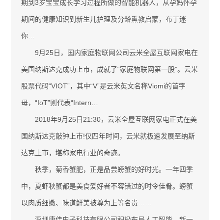
期到3岁宝宝成长学习过程所做的智能机器人，从孕妈怀孕
期间的健康知识到新生儿护理及分龄熏教启蒙，布丁迷
你…
9月25日，国内家庭物联网公司云米全屋互联网家电在
美国纳斯达克成功上市，成就了“家庭物联网第一股”。云米
股票代码“VIOT”，其中“V”是云米英文名称Viomi的首字
母，“IoT”则代表“Intern…
2018年9月25日21:30，云米全屋互联网家电正式在美
国纳斯达克敲钟上市!仅四年时间，云米就极速发展至纳斯
达克上市，堪称家电行业的奇迹。
秋季，菊香蟹肥，正是品尝螃蟹的好时光。一年四季
中，夏虾秋蟹都是美食爱好者不容错过的时令佳肴。螃蟹
以肉质细嫩、味道鲜美被尊为上等名贵……
深圳康佳电子科技有限公司积极布局人工智能、新一