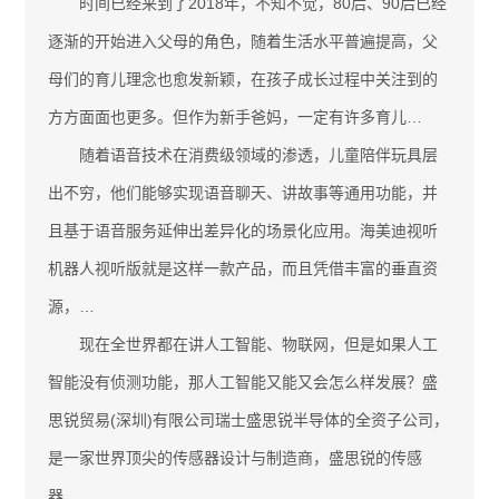
时间已经来到了2018年，不知不觉，80后、90后已经
逐渐的开始进入父母的角色，随着生活水平普遍提高，父
母们的育儿理念也愈发新颖，在孩子成长过程中关注到的
方方面面也更多。但作为新手爸妈，一定有许多育儿…
随着语音技术在消费级领域的渗透，儿童陪伴玩具层
出不穷，他们能够实现语音聊天、讲故事等通用功能，并
且基于语音服务延伸出差异化的场景化应用。海美迪视听
机器人视听版就是这样一款产品，而且凭借丰富的垂直资
源，…
现在全世界都在讲人工智能、物联网，但是如果人工
智能没有侦测功能，那人工智能又能又会怎么样发展？盛
思锐贸易(深圳)有限公司瑞士盛思锐半导体的全资子公司，
是一家世界顶尖的传感器设计与制造商，盛思锐的传感
器…