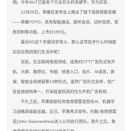
相。今年AIoT已是各个行业巨头的关键字，华为实验…
12月26日，荣耀在发布会上推出了旗下首款智能音箱
——荣耀YOYO，具有智能通话、能听会说、动听音质、家
居控制等功能，上市价199元。
最近5G这个关键词非常火，那么这项技术什么时候能
实际应用到我们生活中呢？
目前，在互联网电视领域，成熟的OTT广告形式有开
机、大屏、推荐位、专题、频道入口、贴片、AI语音，屏
保、智能全局弹窗等13种形式，虽然广告形式多样，但广
告投放结构单一，开采程度较高的仅为开机广告和视…
不久之前，苹果刚刚任命詹南德雷亚担任AI、机器学
习战略高级副总裁。近日，苹果再次宣布，约翰·詹南德雷
亚(John Giannandrea)进入公司执行团队。晋升之后，詹