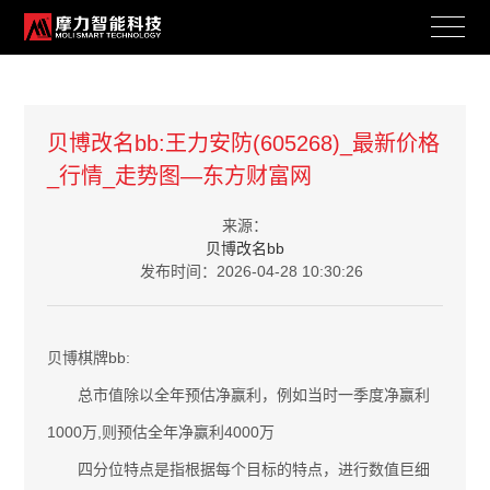
案例展示
贝博改名bb:王力安防(605268)_最新价格
_行情_走势图—东方财富网
BRAND ACTIVITY
来源：
贝博改名bb
发布时间：2026-04-28 10:30:26
贝博棋牌bb:
总市值除以全年预估净赢利，例如当时一季度净赢利
1000万,则预估全年净赢利4000万
四分位特点是指根据每个目标的特点，进行数值巨细